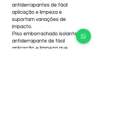
antiderrapantes de fácil
aplicação e limpeza e
suportam variações de
impacto.
Piso emborrachado isolante e
antiderrapante de fácil
aplicação e limpeza que
suporta variações de
impactos e temperaturas.
Os pisos Rubber possuem alto
padrão de resistência e
resiliência, sendo indicados
para áreas internas ou
externas com grande fluxo de
movimentação e impacto.
5mm
Alta Absorção de Impacto,