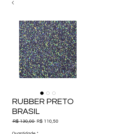
RUBBER PRETO
BRASIL
Preço
Preço
 R$ 130,00 
R$ 110,50
normal
promocional
Quantidade
*