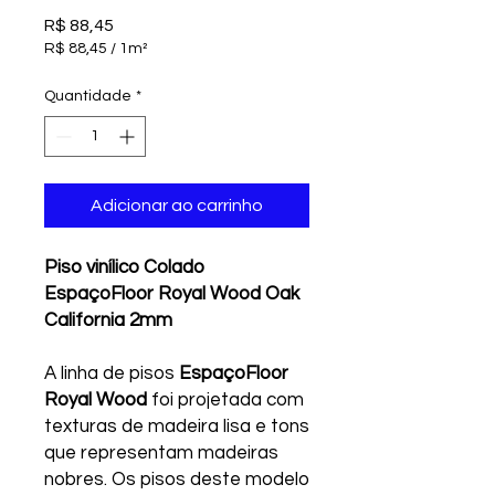
Preço
R$ 88,45
R$ 88,45
/
1m²
R$ 88,45
por
Quantidade
*
1
metro
quadrado
Adicionar ao carrinho
Piso vinílico Colado
EspaçoFloor Royal Wood Oak
California 2mm
A linha de pisos
EspaçoFloor
Royal Wood
foi projetada com
texturas de madeira lisa e tons
que representam madeiras
nobres. Os pisos deste modelo