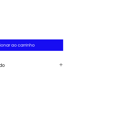
ionar ao carrinho
do