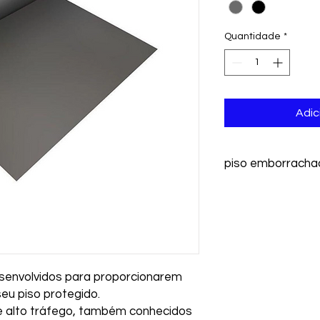
1
metro
Quantidade
*
Adic
piso emborracha
esenvolvidos para proporcionarem
eu piso protegido.
e alto tráfego, também conhecidos