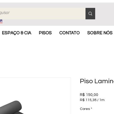
ESPAÇO & CIA
PISOS
CONTATO
SOBRE NÓS
Piso Lamin
Preço
R$ 150,00
R$ 115,38
/
1m
R$ 115,38
Cores
*
por