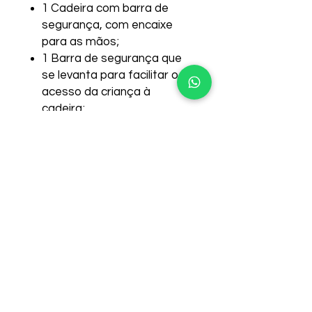
1 Cadeira com barra de
segurança, com encaixe
para as mãos;
1 Barra de segurança que
se levanta para facilitar o
acesso da criança à
cadeira;
1 Cinto de segurança
vertical que evita que a
criança escorregue;
1 Peça em formato de
timão de navio que gira de
verdade acoplada na lateral
da estrutura;
1 Escorregador pequeno de
rampa reta;
1 Escada com 4 degraus;
1 Tirante central entre
rampa e escada;